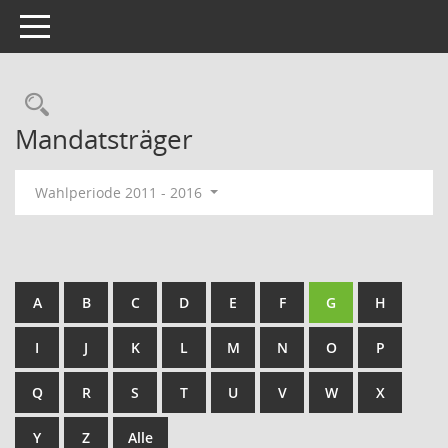
Toggle navigation
Rechercheauswahl
Mandatsträger
Wahlperiode 2011 - 2016
A
B
C
D
E
F
G
H
I
J
K
L
M
N
O
P
Q
R
S
T
U
V
W
X
Y
Z
Alle