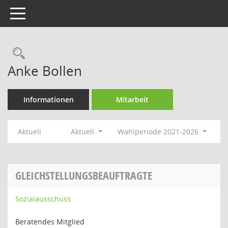
Toggle navigation
Rechercheauswahl
Anke Bollen
Informationen
Mitarbeit
Aktuell
Aktuell
Wahlperiode 2021-2026
GLEICHSTELLUNGSBEAUFTRAGTE
Sozialausschuss
Beratendes Mitglied