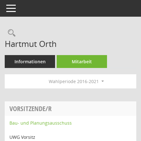
Toggle navigation
Rechercheauswahl
Hartmut Orth
Informationen
Mitarbeit
Wahlperiode 2016-2021
VORSITZENDE/R
Bau- und Planungsausschuss
UWG Vorsitz