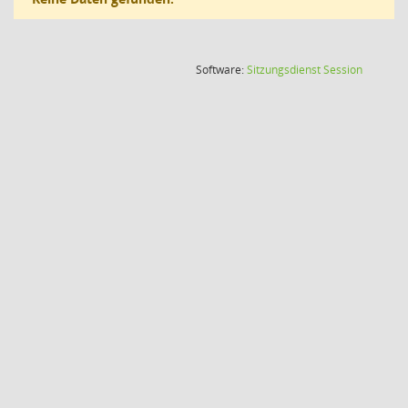
(Wird in
Software:
Sitzungsdienst
Session