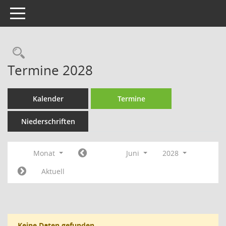
Toggle navigation
Rechercheauswahl
Termine 2028
Kalender
Termine
Niederschriften
Monat
Juni
2028
Aktuell
Keine Daten gefunden.