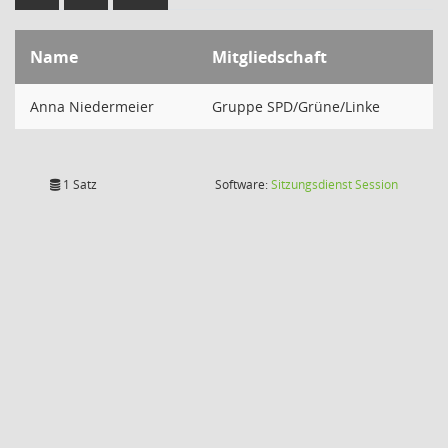
Name
Mitgliedschaft
Anna Niedermeier
Gruppe SPD/Grüne/Linke
(Wird in
1 Satz
Software:
Sitzungsdienst
Session