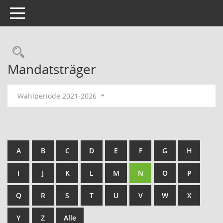
Toggle navigation
Rechercheauswahl
Mandatsträger
Wahlperiode 2021-2026
A
B
C
D
E
F
G
H
I
J
K
L
M
N
O
P
Q
R
S
T
U
V
W
X
Y
Z
Alle