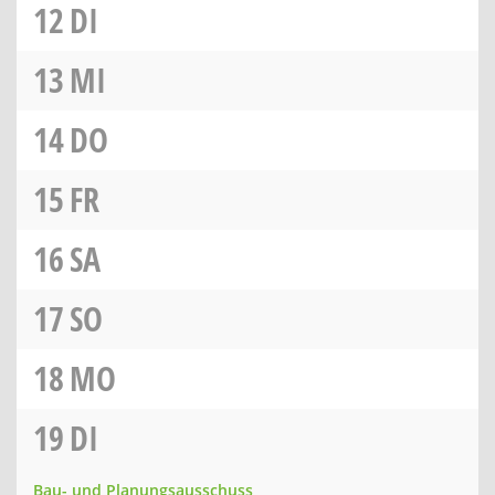
12
DI
13
MI
14
DO
15
FR
16
SA
17
SO
18
MO
19
DI
Bau- und Planungsausschuss