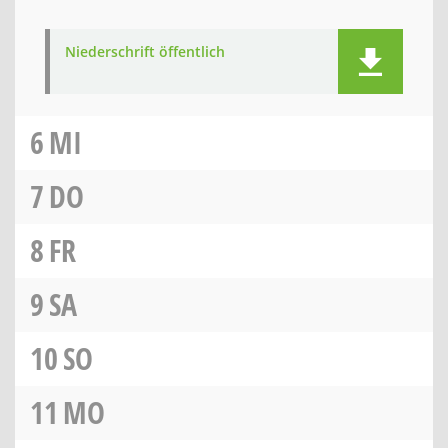
Niederschrift öffentlich
6
MI
7
DO
8
FR
9
SA
10
SO
11
MO