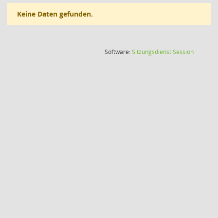
Keine Daten gefunden.
(Wird in
Software:
Sitzungsdienst
Session