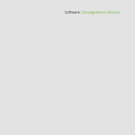
(Wird in
Software:
Sitzungsdienst
Session