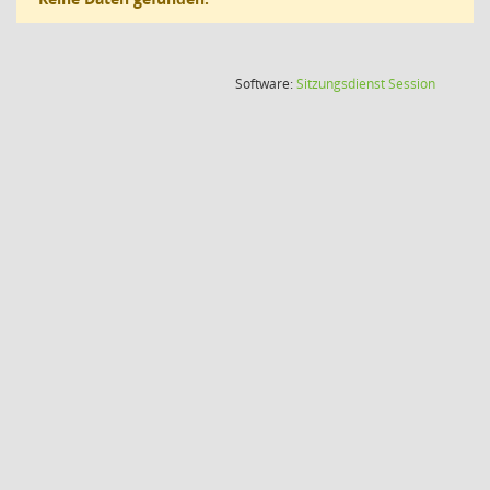
(Wird in
Software:
Sitzungsdienst
Session