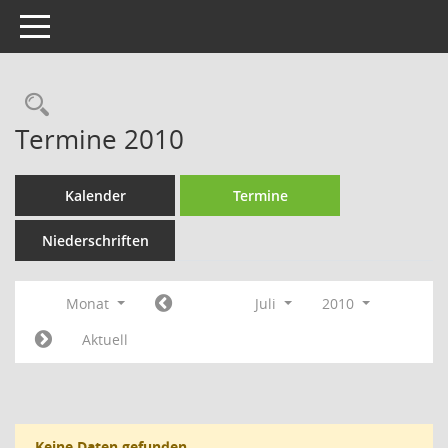
Toggle navigation
Rechercheauswahl
Termine 2010
Kalender
Termine
Niederschriften
Monat
Juli
2010
Aktuell
Keine Daten gefunden.