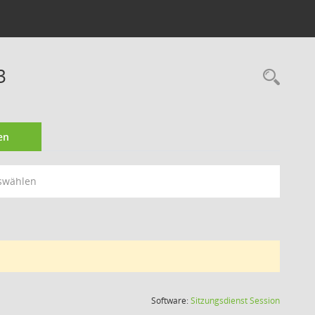
3
Rec
en
swählen
(Wird in
Software:
Sitzungsdienst
Session