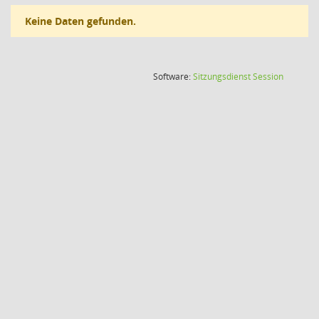
Keine Daten gefunden.
(Wird in
Software:
Sitzungsdienst
Session