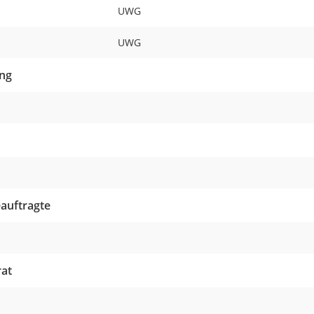
UWG
UWG
ung
eauftragte
rat