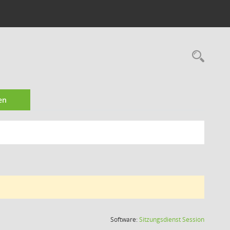
Rec
en
(Wird in
Software:
Sitzungsdienst
Session