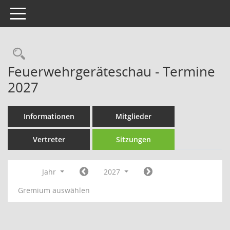
Toggle navigation
Rechercheauswahl
Feuerwehrgeräteschau - Termine
2027
Informationen
Mitglieder
Vertreter
Sitzungen
Jahr
2027
Gremium auswählen