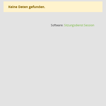
Keine Daten gefunden.
(Wird in
Software:
Sitzungsdienst
Session