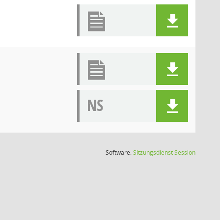
NS
(Wird in
Software:
Sitzungsdienst
Session